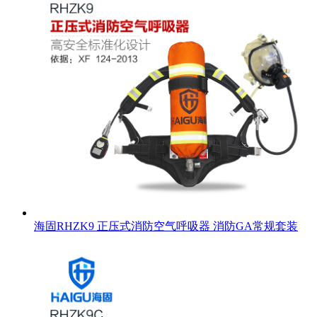
海固RHZK9 正压式消防空气呼吸器 消防GA常规套装