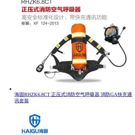
海固RHZK6.8CT 正压式消防空气呼吸器 消防GA快充通
讯套装