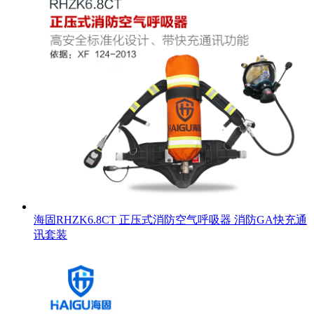
海固RHZK6.8CT 正压式消防空气呼吸器 消防GA快充通
讯套装