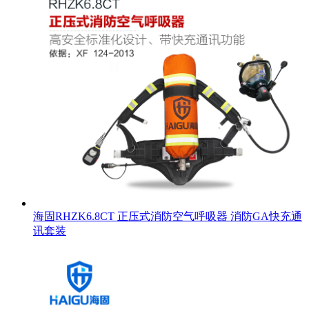
海固RHZK6.8CT 正压式消防空气呼吸器 消防GA快充通
讯套装