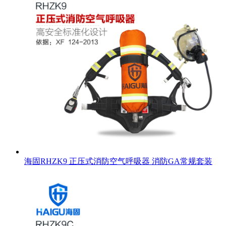
海固RHZK9 正压式消防空气呼吸器 消防GA常规套装