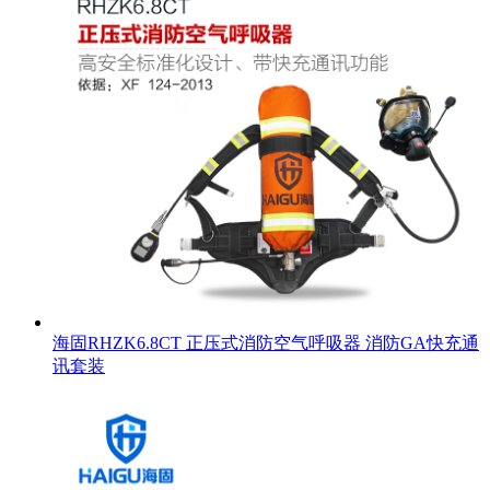
海固RHZK6.8CT 正压式消防空气呼吸器 消防GA快充通
讯套装