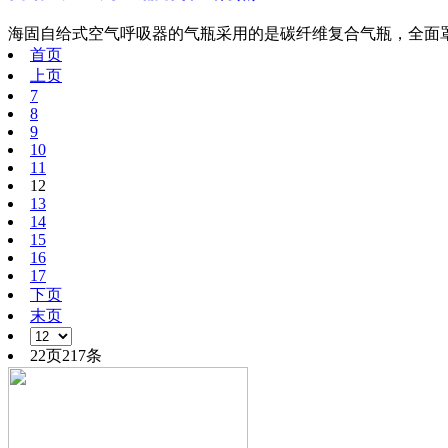
海固自给式空气呼吸器的气瓶采用的是碳纤维复合气瓶，全面罩
首页
上页
7
8
9
10
11
12
13
14
15
16
17
下页
末页
22页217条