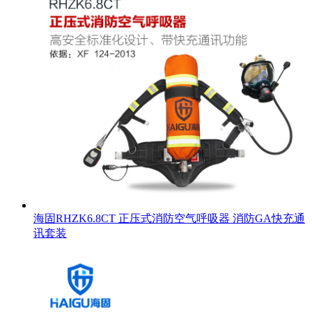
海固RHZK6.8CT 正压式消防空气呼吸器 消防GA快充通
讯套装