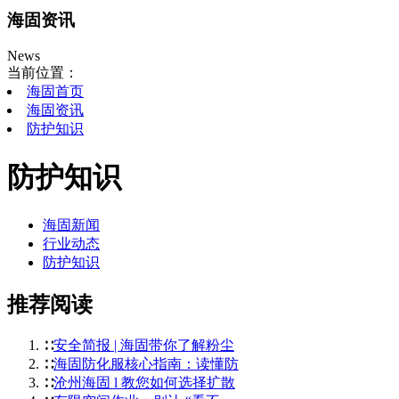
海固资讯
News
当前位置：
海固首页
海固资讯
防护知识
防护知识
海固新闻
行业动态
防护知识
推荐阅读
∷
安全简报 | 海固带你了解粉尘
∷
海固防化服核心指南：读懂防
∷
沧州海固 l 教您如何选择扩散