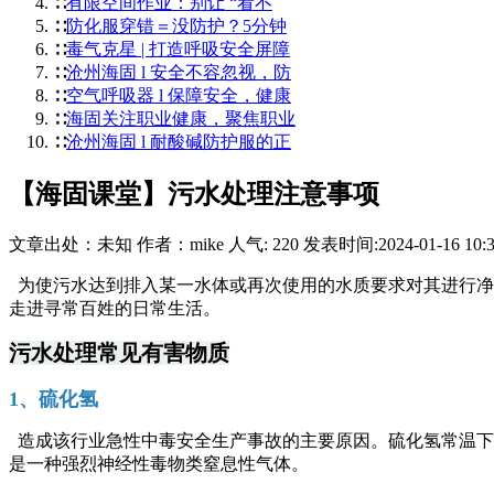
∷
有限空间作业：别让 “看不
∷
防化服穿错＝没防护？5分钟
∷
毒气克星 | 打造呼吸安全屏障
∷
沧州海固 l 安全不容忽视，防
∷
空气呼吸器 l 保障安全，健康
∷
海固关注职业健康，聚焦职业
∷
沧州海固 l 耐酸碱防护服的正
【海固课堂】污水处理注意事项
文章出处：
未知
作者：
mike
人气:
220
发表时间:
2024-01-16 10:
为使污水达到排入某一水体或再次使用的水质要求对其进行净
走进寻常百姓的日常生活。
污水处理常见有害物质
1、硫化氢
造成该行业急性中毒安全生产事故的主要原因。硫化氢常温下存
是一种强烈神经性毒物类窒息性气体。